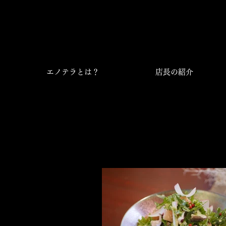
神楽坂の
でディナ
エノテラとは？
店長の紹介
｜Enote